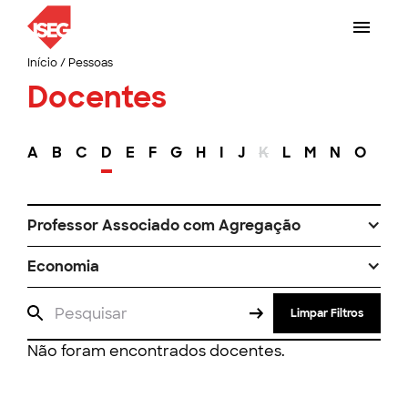
Início
/
Pessoas
Docentes
A
B
C
D
E
F
G
H
I
J
K
L
M
N
O
P
Professor Associado com Agregação
Economia
Limpar Filtros
Não foram encontrados docentes.