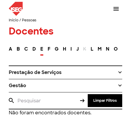
Início
/
Pessoas
Docentes
A
B
C
D
E
F
G
H
I
J
K
L
M
N
O
P
Prestação de Serviços
Gestão
Limpar Filtros
Não foram encontrados docentes.