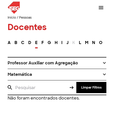
Início
/
Pessoas
Docentes
A
B
C
D
E
F
G
H
I
J
K
L
M
N
O
P
Professor Auxiliar com Agregação
Matemática
Limpar Filtros
Não foram encontrados docentes.