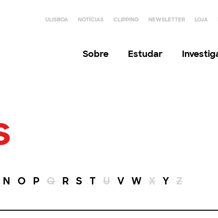
ULISBOA
NOTÍCIAS
CLIPPING
NEWSLETTER
LOJA
Sobre
Estudar
Investi
s
N
O
P
Q
R
S
T
U
V
W
X
Y
Z