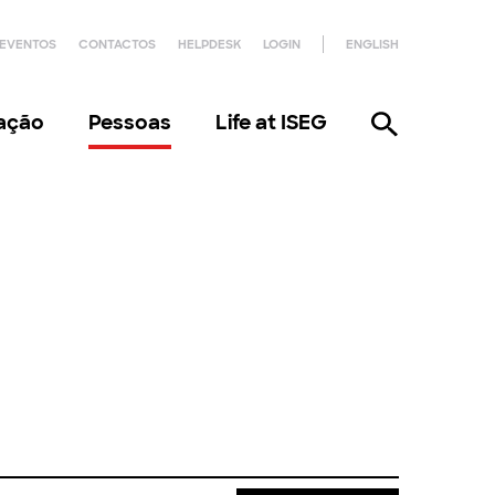
EVENTOS
CONTACTOS
HELPDESK
LOGIN
ENGLISH
gação
Pessoas
Life at ISEG