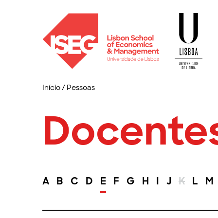
Início
/
Pessoas
Docente
A
B
C
D
E
F
G
H
I
J
K
L
M