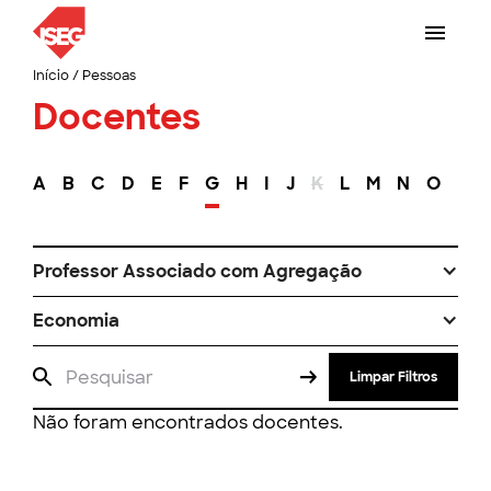
Início
/
Pessoas
Docentes
A
B
C
D
E
F
G
H
I
J
K
L
M
N
O
P
Professor Associado com Agregação
Economia
Limpar Filtros
Não foram encontrados docentes.