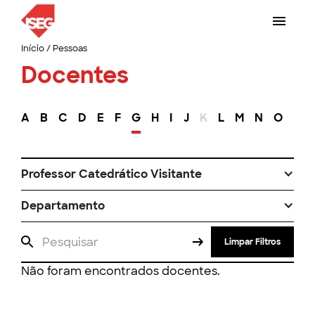
Início
/
Pessoas
Docentes
A
B
C
D
E
F
G
H
I
J
K
L
M
N
O
P
Professor Catedrático Visitante
Departamento
Limpar Filtros
Não foram encontrados docentes.