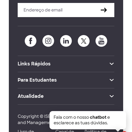
Links Rápidos
Para Estudantes
Atualidade
Copyright © ISEG Lisbon School of Economics
Fala com o nosso
chatbot
e
and Management 2026
esclarece as tuas dúvidas.
Livro de
Canal de
Política de