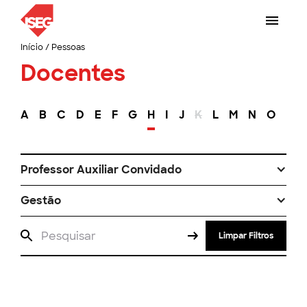
Início
/
Pessoas
Docentes
A
B
C
D
E
F
G
H
I
J
K
L
M
N
O
P
Professor Auxiliar Convidado
Gestão
Limpar Filtros