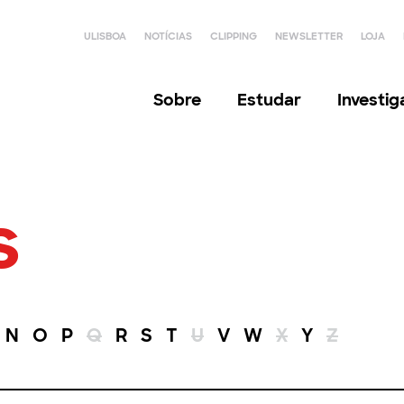
ULISBOA
NOTÍCIAS
CLIPPING
NEWSLETTER
LOJA
Sobre
Estudar
Investi
s
N
O
P
Q
R
S
T
U
V
W
X
Y
Z