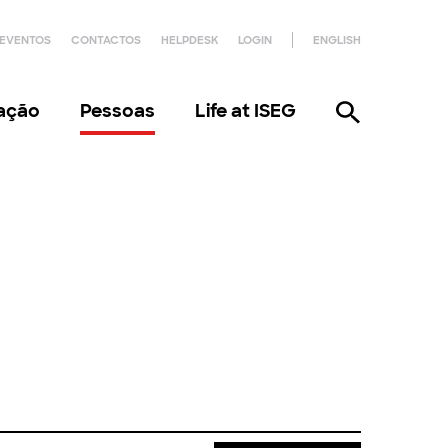
EVENTOS
CONTACTOS
HELPDESK
LOGIN
ENGLISH
gação
Pessoas
Life at ISEG