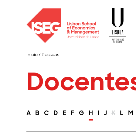
Início
/
Pessoas
Docente
A
B
C
D
E
F
G
H
I
J
K
L
M