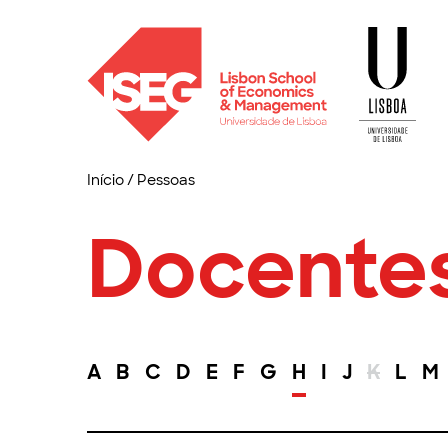
Início
/
Pessoas
Docente
A
B
C
D
E
F
G
H
I
J
K
L
M