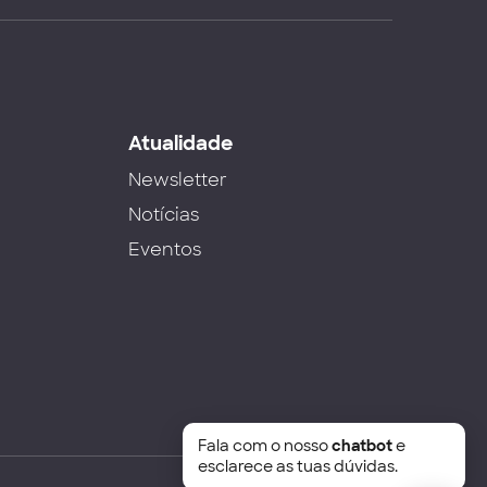
s
Atualidade
Newsletter
Notícias
Eventos
Fala com o nosso
chatbot
e
esclarece as tuas dúvidas.