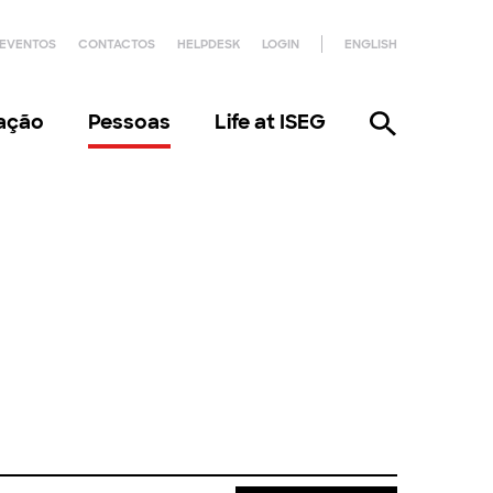
EVENTOS
CONTACTOS
HELPDESK
LOGIN
ENGLISH
gação
Pessoas
Life at ISEG