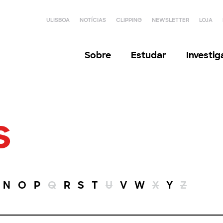
ULISBOA
NOTÍCIAS
CLIPPING
NEWSLETTER
LOJA
Sobre
Estudar
Investi
s
N
O
P
Q
R
S
T
U
V
W
X
Y
Z