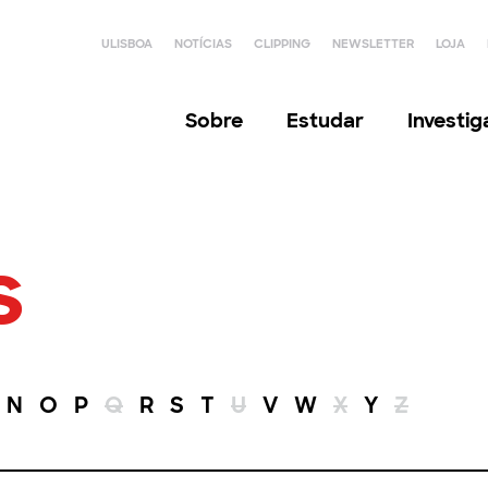
ULISBOA
NOTÍCIAS
CLIPPING
NEWSLETTER
LOJA
Sobre
Estudar
Investi
s
N
O
P
Q
R
S
T
U
V
W
X
Y
Z