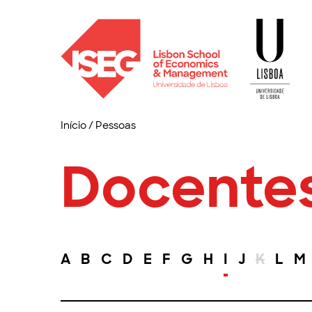
Início
/
Pessoas
Docente
A
B
C
D
E
F
G
H
I
J
K
L
M