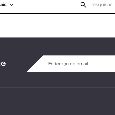
ais
EG