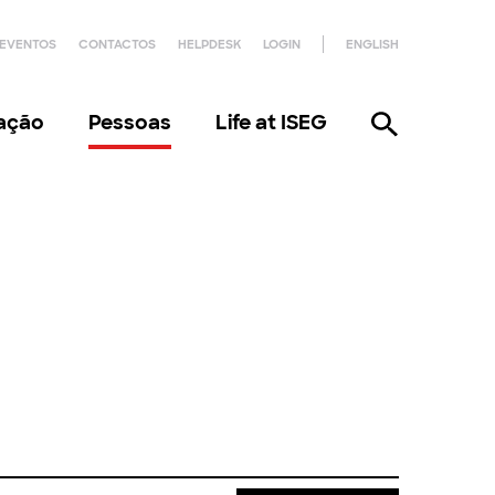
EVENTOS
CONTACTOS
HELPDESK
LOGIN
ENGLISH
gação
Pessoas
Life at ISEG