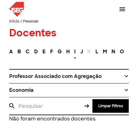
Início
/
Pessoas
Docentes
A
B
C
D
E
F
G
H
I
J
K
L
M
N
O
P
Professor Associado com Agregação
Economia
Limpar Filtros
Não foram encontrados docentes.