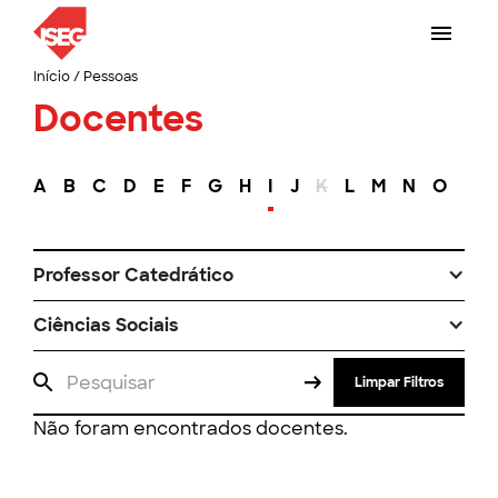
Início
/
Pessoas
Docentes
A
B
C
D
E
F
G
H
I
J
K
L
M
N
O
P
Professor Catedrático
Ciências Sociais
Limpar Filtros
Não foram encontrados docentes.