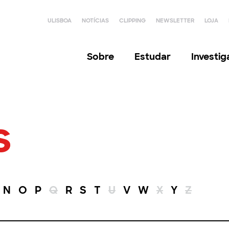
ULISBOA
NOTÍCIAS
CLIPPING
NEWSLETTER
LOJA
Sobre
Estudar
Investi
s
N
O
P
Q
R
S
T
U
V
W
X
Y
Z