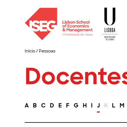
Início
/
Pessoas
Docente
A
B
C
D
E
F
G
H
I
J
K
L
M