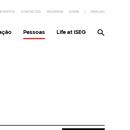
EVENTOS
CONTACTOS
HELPDESK
LOGIN
ENGLISH
gação
Pessoas
Life at ISEG