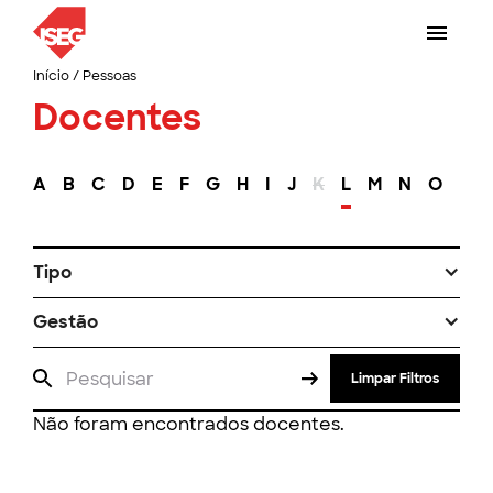
Início
/
Pessoas
Docentes
A
B
C
D
E
F
G
H
I
J
K
L
M
N
O
P
Tipo
Gestão
Limpar Filtros
Não foram encontrados docentes.