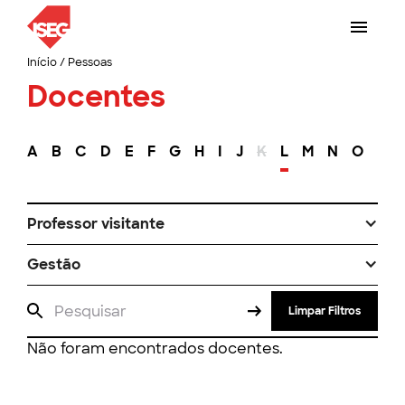
Início
/
Pessoas
Docentes
A
B
C
D
E
F
G
H
I
J
K
L
M
N
O
P
Professor visitante
Gestão
Limpar Filtros
Não foram encontrados docentes.