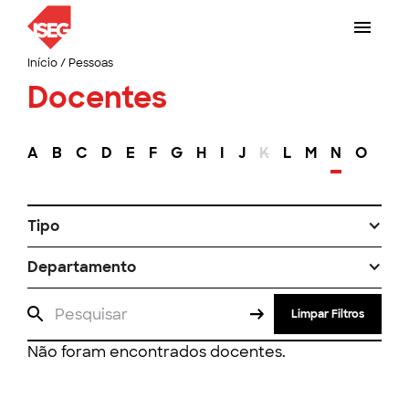
Início
/
Pessoas
Docentes
A
B
C
D
E
F
G
H
I
J
K
L
M
N
O
P
Tipo
Departamento
Limpar Filtros
Não foram encontrados docentes.