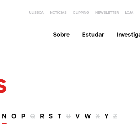
ULISBOA
NOTÍCIAS
CLIPPING
NEWSLETTER
LOJA
Sobre
Estudar
Investi
s
N
O
P
Q
R
S
T
U
V
W
X
Y
Z