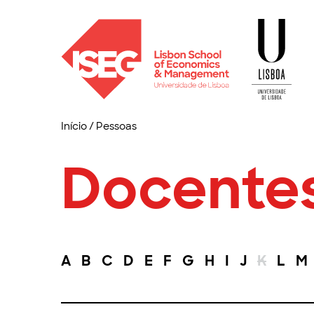
Início
/
Pessoas
Docente
A
B
C
D
E
F
G
H
I
J
K
L
M