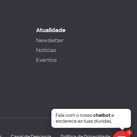
s
Atualidade
Newsletter
Notícias
Eventos
Fala com o nosso
chatbot
e
esclarece as tuas dúvidas.
1
s
Canal de Denúncia
Política de Privacidade