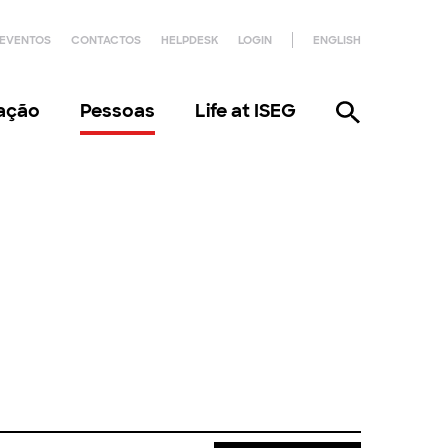
EVENTOS
CONTACTOS
HELPDESK
LOGIN
ENGLISH
gação
Pessoas
Life at ISEG