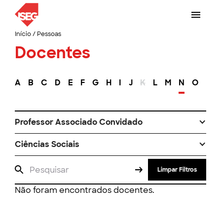
Início
/
Pessoas
Docentes
A
B
C
D
E
F
G
H
I
J
K
L
M
N
O
P
Professor Associado Convidado
Ciências Sociais
Limpar Filtros
Não foram encontrados docentes.