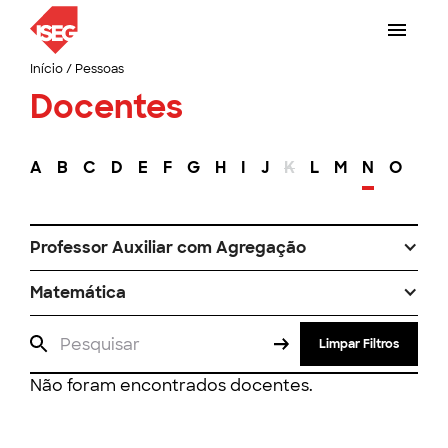
Início
/
Pessoas
Docentes
A
B
C
D
E
F
G
H
I
J
K
L
M
N
O
P
Professor Auxiliar com Agregação
Matemática
Limpar Filtros
Não foram encontrados docentes.