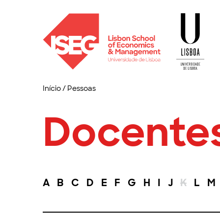
Início
/
Pessoas
Docente
A
B
C
D
E
F
G
H
I
J
K
L
M