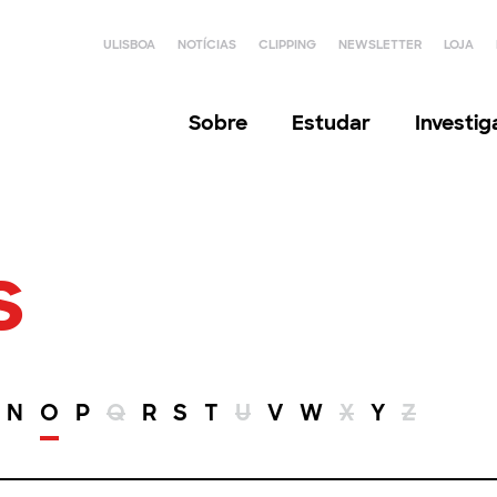
ULISBOA
NOTÍCIAS
CLIPPING
NEWSLETTER
LOJA
Sobre
Estudar
Investi
s
N
O
P
Q
R
S
T
U
V
W
X
Y
Z