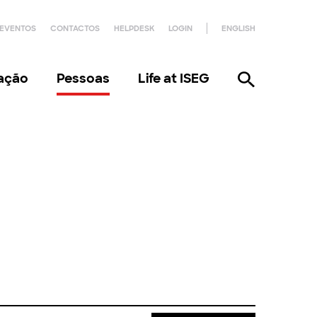
EVENTOS
CONTACTOS
HELPDESK
LOGIN
ENGLISH
gação
Pessoas
Life at ISEG