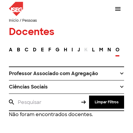
Início
/
Pessoas
Docentes
A
B
C
D
E
F
G
H
I
J
K
L
M
N
O
P
Professor Associado com Agregação
Ciências Sociais
Limpar Filtros
Não foram encontrados docentes.