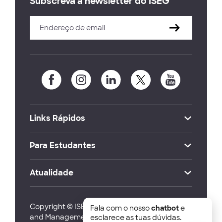
Subscreva a newsletter do ISEG
Links Rápidos
Para Estudantes
Atualidade
Copyright © ISEG Lisbon School of Economics
Fala com o nosso
chatbot
e
and Management 2026
esclarece as tuas dúvidas.