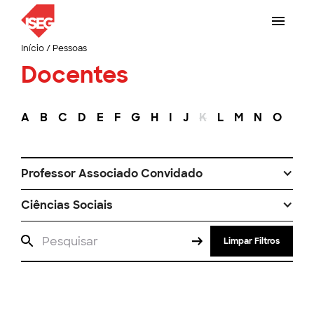
Início
/
Pessoas
Docentes
A
B
C
D
E
F
G
H
I
J
K
L
M
N
O
P
Professor Associado Convidado
Ciências Sociais
Limpar Filtros