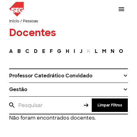
Início
/
Pessoas
Docentes
A
B
C
D
E
F
G
H
I
J
K
L
M
N
O
P
Professor Catedrático Convidado
Gestão
Limpar Filtros
Não foram encontrados docentes.