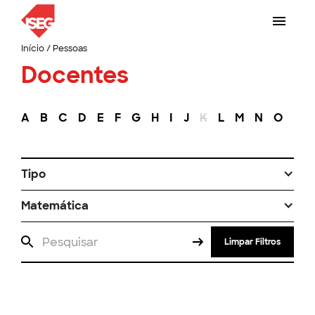
Início
/
Pessoas
Docentes
A
B
C
D
E
F
G
H
I
J
K
L
M
N
O
P
Tipo
Matemática
Limpar Filtros