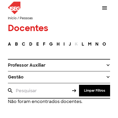
Início
/
Pessoas
Docentes
A
B
C
D
E
F
G
H
I
J
K
L
M
N
O
P
Professor Auxiliar
Gestão
Limpar Filtros
Não foram encontrados docentes.