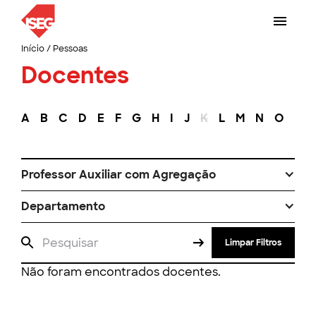
Início
/
Pessoas
Docentes
A
B
C
D
E
F
G
H
I
J
K
L
M
N
O
P
Professor Auxiliar com Agregação
Departamento
Limpar Filtros
Não foram encontrados docentes.