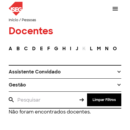
Início
/
Pessoas
Docentes
A
B
C
D
E
F
G
H
I
J
K
L
M
N
O
P
Assistente Convidado
Gestão
Limpar Filtros
Não foram encontrados docentes.