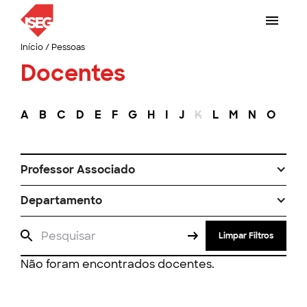
Início
/
Pessoas
Docentes
A
B
C
D
E
F
G
H
I
J
K
L
M
N
O
P
Professor Associado
Departamento
Limpar Filtros
Não foram encontrados docentes.