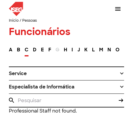
Início
/
Pessoas
Funcionários
A
B
C
D
E
F
G
H
I
J
K
L
M
N
O
P
Service
Especialista de Informática
Professional Staff not found.