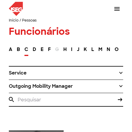
Início
/
Pessoas
Funcionários
A
B
C
D
E
F
G
H
I
J
K
L
M
N
O
P
Service
Outgoing Mobility Manager