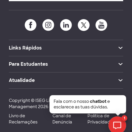
Links Rápidos
Para Estudantes
Atualidade
Copyright © ISEG Lisbon School of Economics and
Fala com o nosso
chatbot
e
Management 2026
esclarece as tuas dúvidas.
Livro de
Canal de
Política de
1
Reclamações
Denúncia
Privacidade
Chat