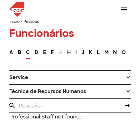
Início
/
Pessoas
Funcionários
A
B
C
D
E
F
G
H
I
J
K
L
M
N
O
P
Service
Técnica de Recursos Humanos
Professional Staff not found.