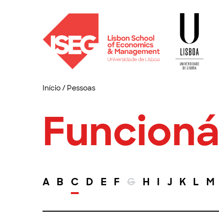
Início
/
Pessoas
Funcioná
A
B
C
D
E
F
G
H
I
J
K
L
M