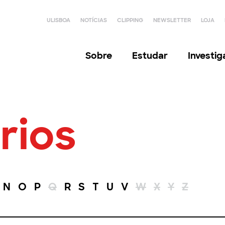
ULISBOA
NOTÍCIAS
CLIPPING
NEWSLETTER
LOJA
Sobre
Estudar
Investi
rios
N
O
P
Q
R
S
T
U
V
W
X
Y
Z