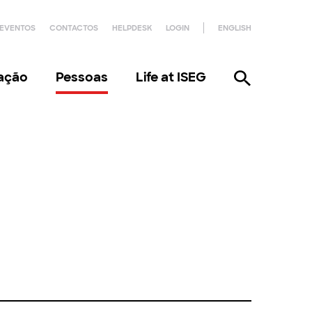
EVENTOS
CONTACTOS
HELPDESK
LOGIN
ENGLISH
gação
Pessoas
Life at ISEG