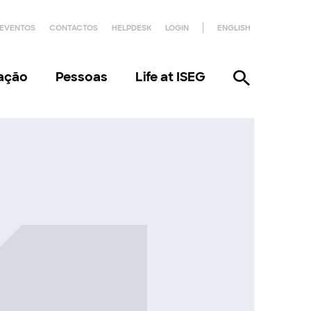
EVENTOS
CONTACTOS
HELPDESK
LOGIN
ENGLISH
gação
Pessoas
Life at ISEG