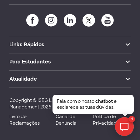
Links Rápidos
Para Estudantes
Atualidade
Copyright © ISEG Lisbon School of Economics and
Fala com o nosso
chatbot
e
Management 2026
esclarece as tuas dúvidas.
Livro de
Canal de
Política de
1
Reclamações
Denúncia
Privacidade
Chat