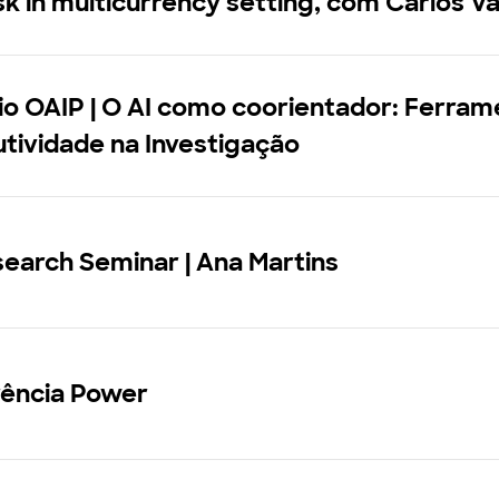
isk in multicurrency setting, com Carlos 
o OAIP | O AI como coorientador: Ferram
tividade na Investigação
earch Seminar | Ana Martins
rência Power