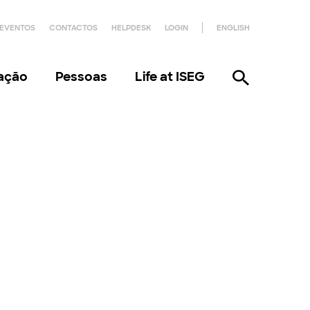
EVENTOS
CONTACTOS
HELPDESK
LOGIN
ENGLISH
gação
Pessoas
Life at ISEG