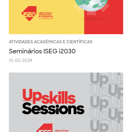
ATIVIDADES ACADÉMICAS E CIENTÍFICAS
Seminários ISEG i2030
12-02-2024