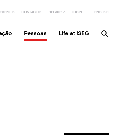
EVENTOS
CONTACTOS
HELPDESK
LOGIN
ENGLISH
gação
Pessoas
Life at ISEG