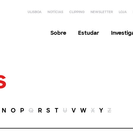
ULISBOA
NOTÍCIAS
CLIPPING
NEWSLETTER
LOJA
Sobre
Estudar
Investi
s
N
O
P
Q
R
S
T
U
V
W
X
Y
Z