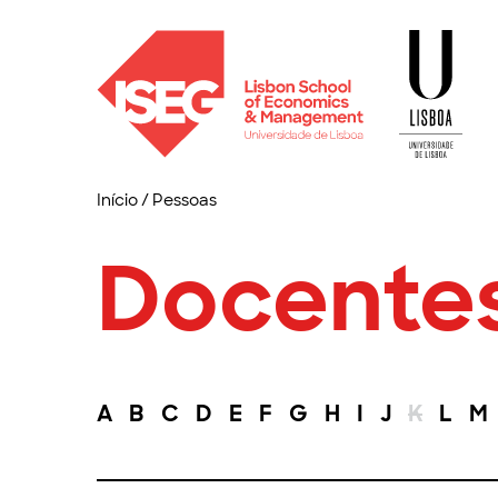
Início
/
Pessoas
Docente
A
B
C
D
E
F
G
H
I
J
K
L
M