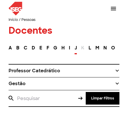
Início
/
Pessoas
Docentes
A
B
C
D
E
F
G
H
I
J
K
L
M
N
O
P
Professor Catedrático
Gestão
Limpar Filtros