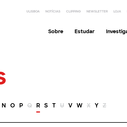
ULISBOA
NOTÍCIAS
CLIPPING
NEWSLETTER
LOJA
Sobre
Estudar
Investi
s
N
O
P
Q
R
S
T
U
V
W
X
Y
Z