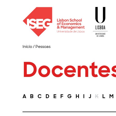
Início
/
Pessoas
Docente
A
B
C
D
E
F
G
H
I
J
K
L
M