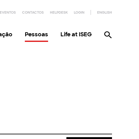
EVENTOS
CONTACTOS
HELPDESK
LOGIN
ENGLISH
gação
Pessoas
Life at ISEG