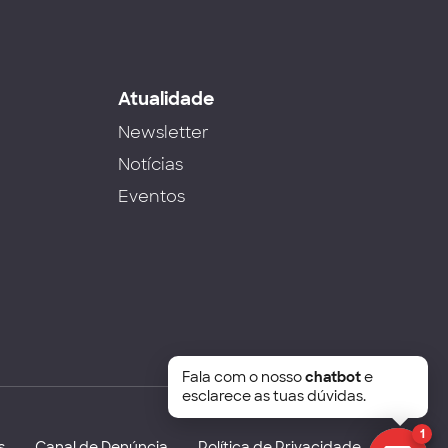
s
Atualidade
Newsletter
Notícias
Eventos
Fala com o nosso
chatbot
e
esclarece as tuas dúvidas.
1
s
Canal de Denúncia
Política de Privacidade