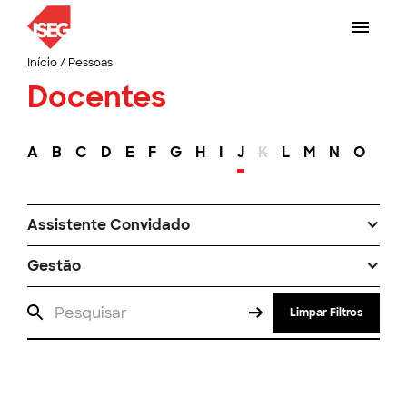
Início
/
Pessoas
Docentes
A
B
C
D
E
F
G
H
I
J
K
L
M
N
O
P
Assistente Convidado
Gestão
Limpar Filtros