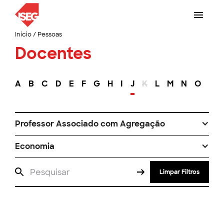
Início
/
Pessoas
Docentes
A
B
C
D
E
F
G
H
I
J
K
L
M
N
O
P
Professor Associado com Agregação
Economia
Limpar Filtros