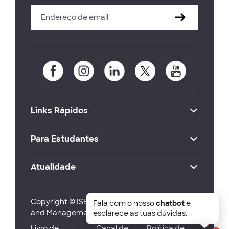
Links Rápidos
Para Estudantes
Atualidade
Copyright © ISEG Lisbon School of Economics
Fala com o nosso
chatbot
e
and Management 2026
esclarece as tuas dúvidas.
Livro de
Canal de
Política de