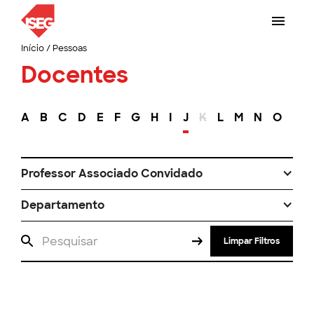
Início
/
Pessoas
Docentes
A
B
C
D
E
F
G
H
I
J
K
L
M
N
O
P
Professor Associado Convidado
Departamento
Limpar Filtros