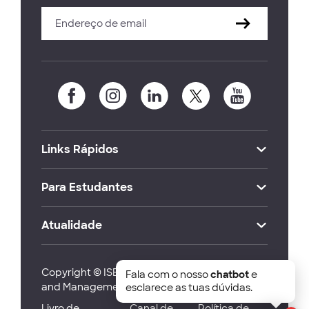
Links Rápidos
Para Estudantes
Atualidade
Copyright © ISEG Lisbon School of Economics
Fala com o nosso
chatbot
e
and Management 2026
esclarece as tuas dúvidas.
Livro de
Canal de
Política de