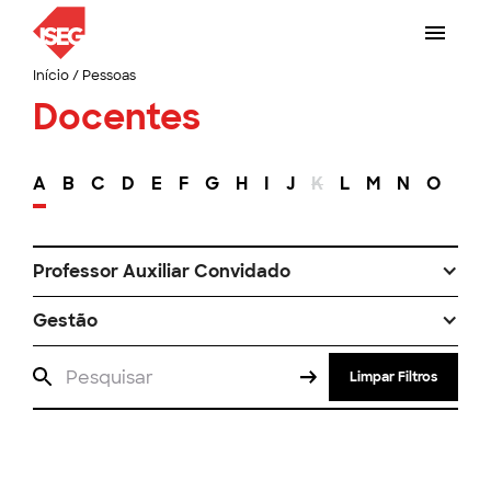
Início
/
Pessoas
Docentes
A
B
C
D
E
F
G
H
I
J
K
L
M
N
O
P
Professor Auxiliar Convidado
Gestão
Limpar Filtros