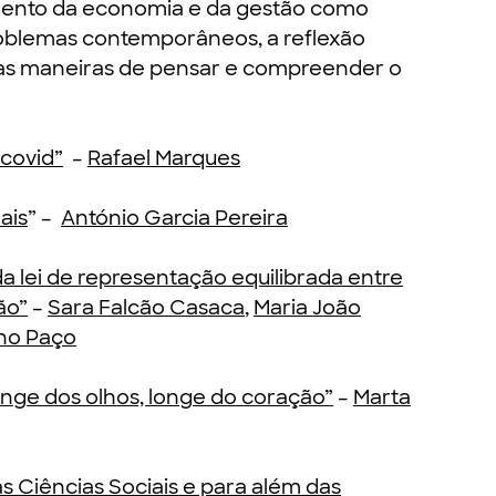
imento da economia e da gestão como
roblemas contemporâneos, a reflexão
ovas maneiras de pensar e compreender o
 covid”
–
Rafael Marques
ais
” –
António Garcia Pereira
a lei de representação equilibrada entre
ão”
–
Sara Falcão Casaca
,
Maria João
no Paço
“longe dos olhos, longe do coração”
–
Marta
as Ciências Sociais e para além das