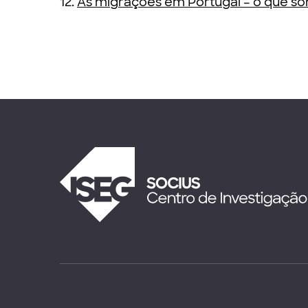
12.
As migrações em Portugal – o que s