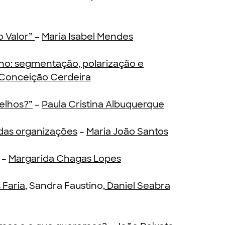
o Valor”
–
Maria Isabel Mendes
ho: segmentação, polarização e
 Conceição Cerdeira
elhos?”
–
Paula Cristina Albuquerque
 das organizações
–
Maria João Santos
–
Margarida Chagas Lopes
 Faria
, Sandra Faustino,
Daniel Seabra