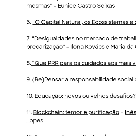
mesmas”
–
Eunice Castro Seixas
6.
“O Capital Natural, os Ecossistemas e 
7.
“Desigualdades no mercado de trabal
precarização”
–
Ilona Kovács
e
Maria da
8.
“Que PRR para os cuidados aos mais v
9.
(Re)Pensar a responsabilidade social
10.
Educação: novos ou velhos desafios?
11.
Blockchain: temor e purificação
–
Inês
Lopes