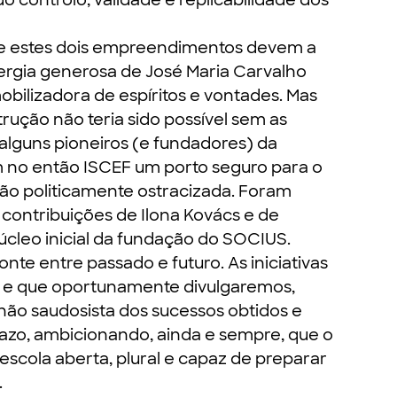
do controlo, validade e replicabilidade dos
e estes dois empreendimentos devem a
energia generosa de José Maria Carvalho
bilizadora de espíritos e vontades. Mas
rução não teria sido possível sem as
alguns pioneiros (e fundadores) da
 no então ISCEF um porto seguro para o
ntão politicamente ostracizada. Foram
s contribuições de Ilona Kovács e de
cleo inicial da fundação do SOCIUS.
e entre passado e futuro. As iniciativas
, e que oportunamente divulgaremos,
o saudosista dos sucessos obtidos e
zo, ambicionando, ainda e sempre, que o
escola aberta, plural e capaz de preparar
.