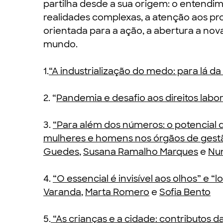
partilha desde a sua origem: o entend
realidades complexas, a atenção aos p
orientada para a ação, a abertura a n
mundo.
1.
“A industrialização do medo: para lá da
2. “
Pandemia e desafio aos direitos labor
3.
“Para além dos números: o potencial d
mulheres e homens nos órgãos de gest
Guedes
,
Susana Ramalho Marques
e
Nu
4.
“O essencial é invisível aos olhos” e 
Varanda
,
Marta Romero
e
Sofia Bento
5.
“As crianças e a cidade: contributos d