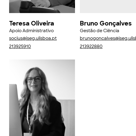
Teresa Oliveira
Bruno Gonçalves
Apoio Administrativo
Gestão de Ciência
socius@iseg.ulisboa.pt
brunogoncalves@iseg.ulis
213925910
213922880