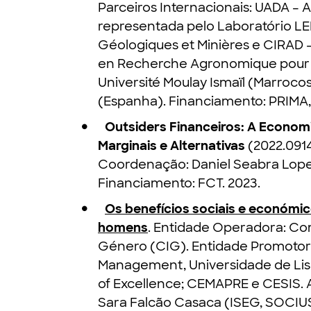
Parceiros Internacionais: UADA – A
representada pelo Laboratório L
Géologiques et Minières e CIRAD 
en Recherche Agronomique pour 
Université Moulay Ismaïl (Marrocos
(Espanha). Financiamento: PRIMA,
Outsiders Financeiros: A Economia
Marginais e Alternativas
(2022.0914
Coordenação: Daniel Seabra Lopes
Financiamento: FCT. 2023.
Os benefícios sociais e económico
homens
. Entidade Operadora: Co
Género (CIG). Entidade Promotor
Management, Universidade de Lisb
of Excellence; CEMAPRE e CESIS. 
Sara Falcão Casaca (ISEG, SOCIUS