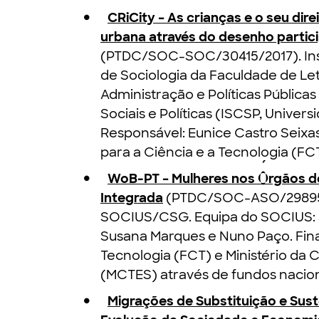
CRiCity – As crianças e o seu dir
urbana através do desenho partici
(PTDC/SOC-SOC/30415/2017). Insti
de Sociologia da Faculdade de Le
Administração e Políticas Públicas
Sociais e Políticas (ISCSP, Univer
Responsável: Eunice Castro Seix
para a Ciência e a Tecnologia (FCT
WoB-PT – Mulheres nos Órgãos 
Integrada
(PTDC/SOC-ASO/29895/20
SOCIUS/CSG. Equipa do SOCIUS: 
Susana Marques e Nuno Paço. Fin
Tecnologia (FCT) e Ministério da C
(MCTES) através de fundos nacion
Migrações de Substituição e Sust