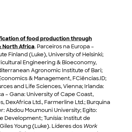
ification of food production through
& North Africa
. Parceiros na Europa –
te Finland (Luke), University of Helsinki;
gricultural Engineering & Bioeconomy,
editerranean Agronomic Institute of Bari;
f Economics & Management, FCiências.ID;
urces and Life Sciences, Vienna; Irlanda:
ica – Gana: University of Cape Coast,
, DexAfrica Ltd., Farmerline Ltd.; Burquina
er: Abdou Moumouni University; Egito:
le Development; Tunísia: Institut de
 Giles Young (Luke). Líderes dos
Work