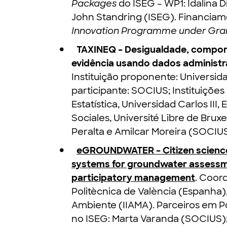
Packages
do ISEG – WP1: Idalina 
John Standring (ISEG). Financia
Innovation Programme under Gra
TAXINEQ – Desigualdade, comporta
evidência usando dados administr
Instituição proponente: Universida
participante: SOCIUS; Instituições
Estatística, Universidad Carlos III
Sociales, Université Libre de Bruxe
Peralta e Amilcar Moreira (SOCIUS
eGROUNDWATER – Citizen science
systems for groundwater assessme
participatory management
. Coor
Politècnica de València (Espanha)
Ambiente (IIAMA). Parceiros em 
no ISEG: Marta Varanda (SOCIUS);