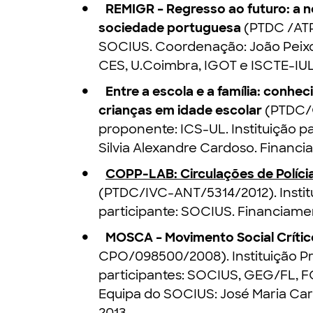
REMIGR – Regresso ao futuro: a 
sociedade portuguesa
(PTDC /ATP
SOCIUS. Coordenação: João Peixot
CES, U.Coimbra, IGOT e ISCTE-IUL
Entre a escola e a família: conhe
crianças em idade escolar
(PTDC/C
proponente: ICS-UL. Instituição p
Silvia Alexandre Cardoso. Financi
COPP-LAB: Circulações de Polícia
(PTDC/IVC-ANT/5314/2012). Institu
participante: SOCIUS. Financiamen
MOSCA – Movimento Social Crítico
CPO/098500/2008). Instituição Pro
participantes: SOCIUS, GEG/FL, 
Equipa do SOCIUS: José Maria Carv