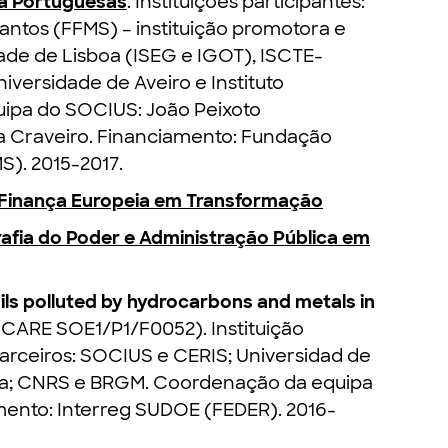
a Portuguesas
.
Instituições participantes:
ntos (FFMS) – instituição promotora e
ade de Lisboa (ISEG e IGOT), ISCTE-
Universidade de Aveiro e Instituto
quipa do SOCIUS: João Peixoto
a Craveiro. Financiamento: Fundação
S). 2015-2017.
a Finança Europeia em Transformação
afia do Poder e Administração Pública em
ils polluted by hydrocarbons and metals in
ARE SOE1/P1/F0052). Instituição
 Parceiros: SOCIUS e CERIS; Universidad de
ia; CNRS e BRGM. Coordenação da equipa
mento: Interreg SUDOE (FEDER). 2016-