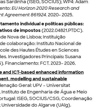
Dias Sardinha (ISEG, SOCIUS); WP4: Adam
mento:
EU Horizon 2020 Research and
nt Agreement 861924.
2020- 2025.
mento individual e políticas públicas:
ativos de impostos
(2022.04821.PTDC).
de Nova de Lisboa; Instituição
 de colaboração: Instituto Nacional de
, Ecole des Hautes Études en Sciences
les. Investigadores Principais
:
Susana
). Financiamento: FCT. 2023- 2026.
 and ICT-based enhanced information
nt, modelling and sustainable
denação Geral: UPV – Universitat
, Instituto de Engenharia de Água e Meio
Portugal: ISEG, SOCIUS/CSG, Coordenação
 Universidade do Algarve (UAlg).