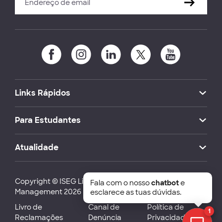
Links Rápidos
Para Estudantes
Atualidade
Copyright © ISEG Lisbon School of Economics and
Fala com o nosso
chatbot
e
Management 2026
esclarece as tuas dúvidas.
Livro de
Canal de
Política de
1
Reclamações
Denúncia
Privacidade