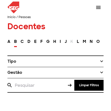
Início
/
Pessoas
Docentes
A
B
C
D
E
F
G
H
I
J
K
L
M
N
O
P
Tipo
Gestão
Limpar Filtros